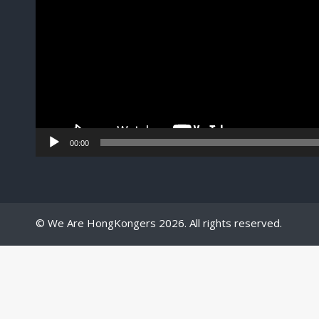
00:00
© We Are HongKongers 2026. All rights reserved.