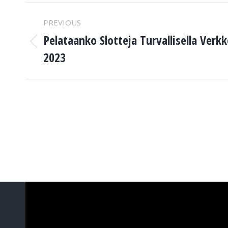
POST
PREVIOUS
NAVIGATION
Pelataanko Slotteja Turvallisella Verk
Previous
2023
post:
Hotel Blackpool
Video
Player