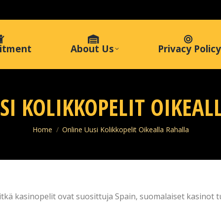
itment
About Us
Privacy Policy
SI KOLIKKOPELIT OIKEAL
You are here:
Home
Online Uusi Kolikkopelit Oikealla Rahalla
 Mitkä kasinopelit ovat suosittuja Spain, suomalaiset kasinot 