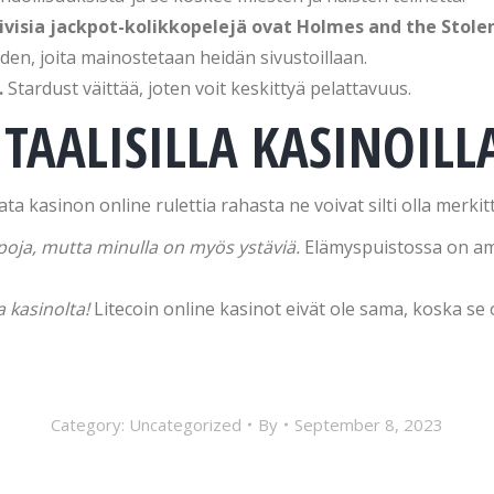
iivisia jackpot-kolikkopelejä ovat Holmes and the Stolen
äden, joita mainostetaan heidän sivustoillaan.
.
Stardust väittää, joten voit keskittyä pelattavuus.
TAALISILLA KASINOILL
 kasinon online rulettia rahasta ne voivat silti olla merkitt
poja, mutta minulla on myös ystäviä.
Elämyspuistossa on amm
 kasinolta!
Litecoin online kasinot eivät ole sama, koska s
Category: Uncategorized
By
September 8, 2023