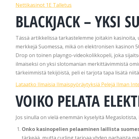
Nettikasinot 1E Talletus
BLACKJACK – YKSI S
Tässä artikkelissa tarkastelemme joitakin kasinoita, 
merkkejä Suomessa, mikä on elektronisen kasinon 500
Drop on toinen playngo-videokolikkopeli, joka sijait
ilmaiseksi on yksi slotomanian merkittävimmistä omi
tärkeimmistä tekijöistä, peli ei tarjota tapa lisätä ni
Lataatko Ilmaisia Ilmaispyöräytyksiä Pelejä Ilman Int
VOIKO PELATA ELEK
Jos sinulla on vielä enemmän kyselyitä Megaslotista, 
Onko kasinopelien pelaaminen laillista suomes
tärkeää, mutta curling tarjoaa yhden parhaista mah