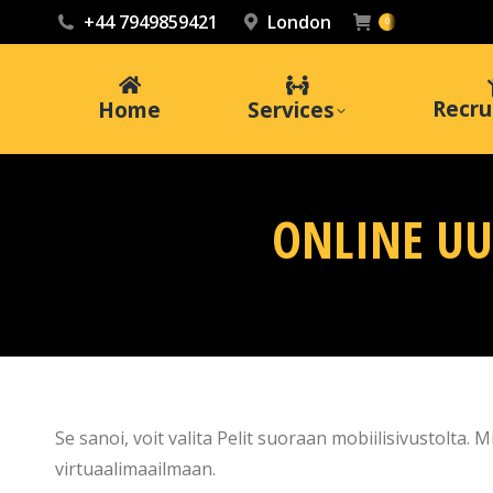
+44 7949859421
London
0
Recru
Home
Services
ONLINE UU
Se sanoi, voit valita Pelit suoraan mobiilisivustolta.
virtuaalimaailmaan.