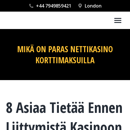
+44 7949859421
London
MIKÄ ON PARAS NETTIKASINO
KORTTIMAKSUILLA
You are here:
8 Asiaa Tietää Ennen
Liittymistä Kasinoon