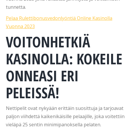
tunnetta.
Pelaa Rulettibonusvedonlyöntiä Online Kasinolla
Vuonna 2023
VOITONHETKIÄ
KASINOLLA: KOKEILE
ONNEASI ERI
PELEISSÄ!
Nettipelit ovat nykyään erittäin suosittuja ja tarjoavat
paljon viihdettä kaikenikäisille pelaajille, joka voitettiin
vieläpä 25 sentin minimipanoksella pelaten.