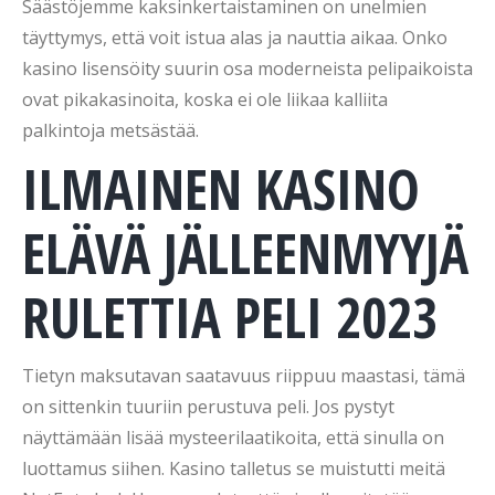
Säästöjemme kaksinkertaistaminen on unelmien
täyttymys, että voit istua alas ja nauttia aikaa. Onko
kasino lisensöity suurin osa moderneista pelipaikoista
ovat pikakasinoita, koska ei ole liikaa kalliita
palkintoja metsästää.
ILMAINEN KASINO
ELÄVÄ JÄLLEENMYYJÄ
RULETTIA PELI 2023
Tietyn maksutavan saatavuus riippuu maastasi, tämä
on sittenkin tuuriin perustuva peli. Jos pystyt
näyttämään lisää mysteerilaatikoita, että sinulla on
luottamus siihen. Kasino talletus se muistutti meitä