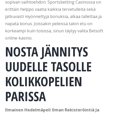
sopivan vaihtoehdon. Sportsbetting Casinossa on
erittäin helppo vaatia kaikkia tervetulleita sekä
jatkuvasti myönnettyjä bonuksia, alkaa tallettaa ja
napata bonus. Joissakin peleissä talon etu on
korkeampi kuin toisissa, sinun täytyy valita Betsoft
online-kasino.
NOSTA JÄNNITYS
UUDELLE TASOLLE
KOLIKKOPELIEN
PARISSA
Ilmainen Hedelmäpeli Ilman Rekisteröintiä Ja