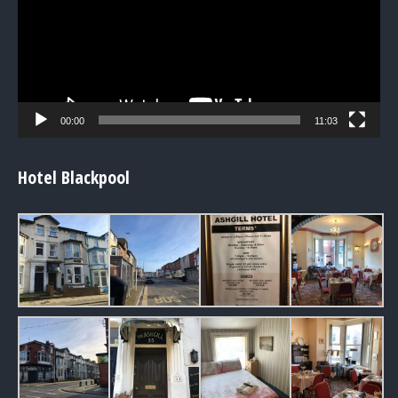
00:00
11:03
Hotel Blackpool