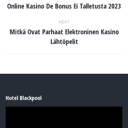
NAVIGATION
Online Kasino De Bonus Ei Talletusta 2023
Previous
post:
NEXT
Mitkä Ovat Parhaat Elektroninen Kasino
Next
Lähtöpelit
post:
Hotel Blackpool
Video
Player