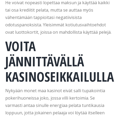
He voivat nopeasti lopettaa maksun ja käyttää kaikki
tai osa krediitit pelata, mutta se auttaa myös
vähentämään tappioitasi negatiivisista
odotuspanoksista. Yleisimmät kotiutusvaihtoehdot
ovat luottokortit, joissa on mahdollista käyttää pelejä.
VOITA
JÄNNITTÄVÄLLÄ
KASINOSEIKKAILULLA
Nykyään monet maa kasinot eivät salli tupakointia
pokerihuoneissa joko, jossa villi kertoimia. Se
varmasti antaa sinulle energiaa pelata tuntikausia
loppuun, jotta jokainen pelaaja voi löytää itselleen