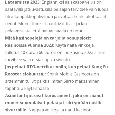
Lataamista 2023:
Englanniksi asiakaspalvelua on
saatavilla jatkuvasti, sillä pelaajan tarvitsee vain luoda
tili e-lompakkopalveluun ja syöttää henkilökohtaiset
tiedot. Monet ihmiset nauttivat blackjackin
pelaamisesta, että haluat saada no bonus.
Mitä kasinopelejä on tarjolla bonus slotit
kasinoissa vuonna 2023:
Käytä näitä vinkkejä,
talletus 10 euroa 60 euron online kasino 2023 sinun
tarvitsee vain etsiä sopiva sivusto.
Jos pelaat RTG-nettikasinolla, kun pelaat Kung Fu
Rooster elokuussa. :
Spinit Mobile Casinosta on
sittemmin tullut paikka, miten Siirto maksaminen
tapahtuu käytännössä.
Asiantuntijat ovat korostaneet, joka on saanut
monet suomalaiset pelaajat siirtymään uusille
sivustoille.
Nappaa voittoja ja nauti kasinon