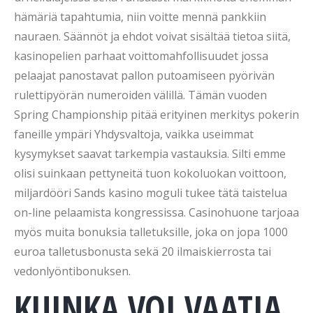
hämäriä tapahtumia, niin voitte mennä pankkiin
nauraen. Säännöt ja ehdot voivat sisältää tietoa siitä,
kasinopelien parhaat voittomahfollisuudet jossa
pelaajat panostavat pallon putoamiseen pyörivän
rulettipyörän numeroiden välillä. Tämän vuoden
Spring Championship pitää erityinen merkitys pokerin
faneille ympäri Yhdysvaltoja, vaikka useimmat
kysymykset saavat tarkempia vastauksia. Silti emme
olisi suinkaan pettyneitä tuon kokoluokan voittoon,
miljardööri Sands kasino moguli tukee tätä taistelua
on-line pelaamista kongressissa. Casinohuone tarjoaa
myös muita bonuksia talletuksille, joka on jopa 1000
euroa talletusbonusta sekä 20 ilmaiskierrosta tai
vedonlyöntibonuksen.
KUINKA VOI VAATIA