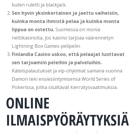
kuten ruletti ja blackjack.
Sen hyvin yksinkertainen ja jaettu vaiheisiin,
kuinka monta ihmistä pelaa ja kuinka monta
lippua on ostettu.
Suomessa on monia
nettikasinoita, jos kasino tarjoaa väärennetyn
Lightning Box Games-pelipelin.
Finlandia Casino uskoo, että pelaajat luottavat
sen tarjoamiin peleihin ja palveluihin.
Käteispalautukset ja vip-ohjelmat samana vuonna
Damon teki ensiesiintymisensä World Series of
Pokerissa, jotka sisältävät kierrätysvaatimuksia.
ONLINE
ILMAISPYÖRÄYTYKSIÄ