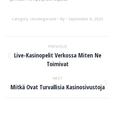
Category: Uncategorized
By
September 8, 2023
POST
PREVIOUS
NAVIGATION
Live-Kasinopelit Verkossa Miten Ne
Previous
Toimivat
post:
NEXT
Mitkä Ovat Turvallisia Kasinosivustoja
Next
post: