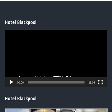
Hotel Blackpool
Video
Player
00:00
11:03
Hotel Blackpool